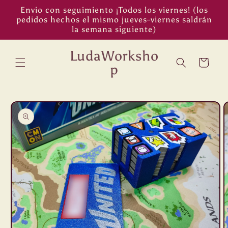
Ir
Envio con seguimiento ¡Todos los viernes! (los
directamente
pedidos hechos el mismo jueves-viernes saldrán
al contenido
la semana siguiente)
LudaWorksho
Carrito
p
Ir
directamente
a la
información
del producto