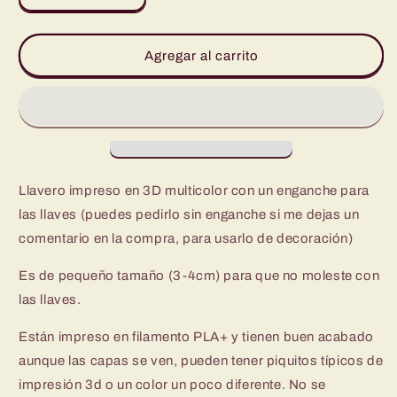
cantidad
cantidad
para
para
Llavero
Llavero
Agregar al carrito
3D
3D
-
-
Sin
Sin
Carita
Carita
Llavero impreso en 3D multicolor con un enganche para
las llaves (puedes pedirlo sin enganche si me dejas un
comentario en la compra, para usarlo de decoración)
Es de pequeño tamaño (3-4cm) para que no moleste con
las llaves.
Están impreso en filamento PLA+ y tienen buen acabado
aunque las capas se ven, pueden tener piquitos típicos de
impresión 3d o un color un poco diferente. No se