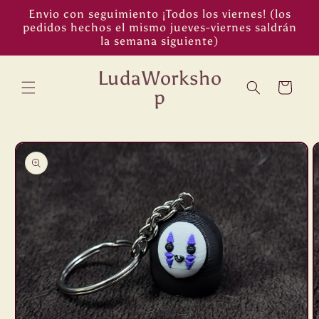
Ir
Envio con seguimiento ¡Todos los viernes! (los
directamente
pedidos hechos el mismo jueves-viernes saldrán
al contenido
la semana siguiente)
LudaWorksho
Carrito
p
Ir
directamente
a la
información
del producto